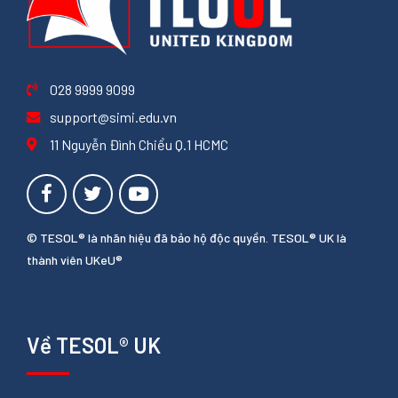
028 9999 9099
support@simi.edu.vn
11 Nguyễn Đình Chiểu Q.1 HCMC
© TESOL® là nhãn hiệu đã bảo hộ độc quyền. TESOL® UK là
thành viên UKeU®
Về TESOL® UK