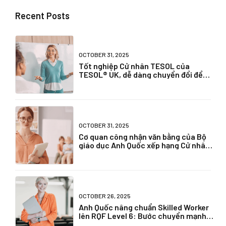
Recent Posts
OCTOBER 31, 2025
Tốt nghiệp Cử nhân TESOL của
TESOL® UK, dễ dàng chuyển đổi để
dạy chuyên môn bằng tiếng Anh
OCTOBER 31, 2025
Cơ quan công nhận văn bằng của Bộ
giáo dục Anh Quốc xếp hạng Cử nhân
TESOL UK thế nào?
OCTOBER 26, 2025
Anh Quốc nâng chuẩn Skilled Worker
lên RQF Level 6: Bước chuyển mạnh
về chất lượng nhân lực toàn cầu