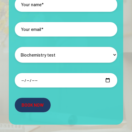
Nhiệm vụ 10: Hỗ trợ đánh giá và lập kế hoạch học tập
Nhiệm vụ 11: Góp phần xây dựng môi trường học tập an toàn
và hấp dẫn
Nhiệm vụ 12: Hỗ trợ hoặc dẫn dắt các hoạt động ngoại khóa
và tăng cường học tập