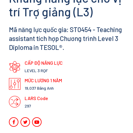
trí Trợ giảng (L3)
Mã năng lực quốc gia: ST0454 - Teaching
assistant tích hợp Chương trình Level 3
Diploma in TESOL®.
CẤP ĐỘ NĂNG LỰC
LEVEL 3 RQF
MỨC LƯƠNG 1 NĂM
19,037 Bảng Anh
LARS Code
297