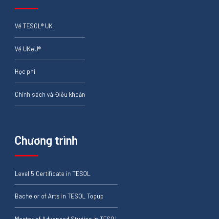
Về TESOL® UK
Về UKeU®
Học phí
Chính sách và Điều khoản
Chương trình
Level 5 Certificate in TESOL
Bachelor of Arts in TESOL Topup
Master of Advanced Studies in TESOL