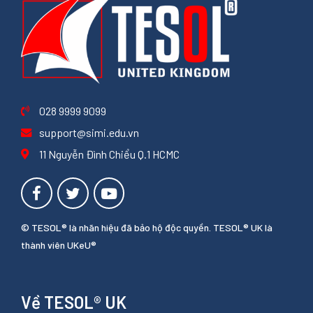
028 9999 9099
support@simi.edu.vn
11 Nguyễn Đình Chiểu Q.1 HCMC
© TESOL® là nhãn hiệu đã bảo hộ độc quyền. TESOL® UK là
thành viên UKeU®
Về TESOL® UK