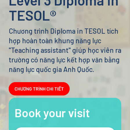
TESOL®
S16:
Chương trình Diploma in TESOL tích
Nhiệm vụ 8: Hỗ trợ phát triển toàn diện về xã hội, cảm xúc
và sức khỏe tâm thần
hợp hoàn toàn khung năng lực
"Teaching assistant" giúp học viên ra
trường có năng lực kết hợp văn bằng
năng lực quốc gia Anh Quốc.
Nhiệm vụ 9: Giảng dạy cá nhân và nhóm nhỏ
CHƯƠNG TRÌNH CHI TIẾT
Book your visit