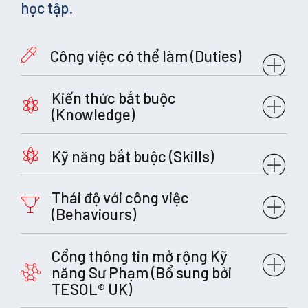
học tập.
Công việc có thể làm (Duties)
Nhiệm vụ 1: Góp phần xây dựng giá trị và định hướng chung
Kiến thức bắt buộc
của tổ chức
(Knowledge)
K1:
Kỹ năng bắt buộc (Skills)
S1:
K2:
Thái độ với công việc
(Behaviours)
S2:
K3:
B1:
Nhiệm vụ 2: Thực hiện các chính sách và quy trình bảo vệ
Cổng thông tin mở rộng Kỹ
K4:
học viên (Safeguarding)
năng Sư Phạm (Bổ sung bởi
S3:
TESOL® UK)
K5:
B2: