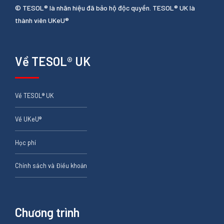
© TESOL® là nhãn hiệu đã bảo hộ độc quyền. TESOL® UK là
thành viên UKeU®
Về TESOL® UK
Về TESOL® UK
Về UKeU®
Học phí
Chính sách và Điều khoản
Chương trình