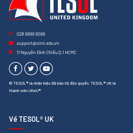
028 9999 9099
support@simi.edu.vn
11 Nguyễn Đình Chiểu Q.1 HCMC
© TESOL® là nhãn hiệu đã bảo hộ độc quyền. TESOL® UK là
thành viên UKeU®
Về TESOL® UK